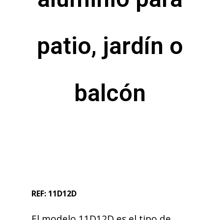
patio, jardín o
balcón
REF: 11D12D
El modelo 11D12D es el tipo de