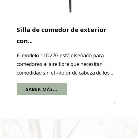
Silla de comedor de exterior
con...
El modelo 11D27G está diseñado para
comedores al aire libre que necesitan
comodidad sin el «dolor de cabeza de los
cojines». El marco de aluminio limpio
SABER MÁS...
mantiene la silueta moderna y lista para el
proyecto, mientras que el respaldo tejido con
.
cuerda...