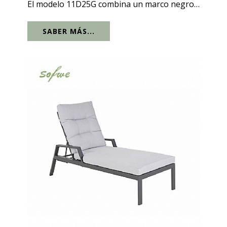
El modelo 11D25G combina un marco negro
nítido y arquitectónico con listones cálidos
SABER MÁS...
con aspecto de madera, creando ese
contraste de hotel boutique que encanta a...