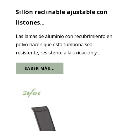
Sillón reclinable ajustable con
listones...
Las lamas de aluminio con recubrimiento en
polvo hacen que esta tumbona sea
resistente, resistente a la oxidación y
duradera para su uso en exteriores. El cojín
SABER MÁS...
está fabricado con fibra de poliéster de 200
g, que es suave al tacto y muy cómodo. Con...