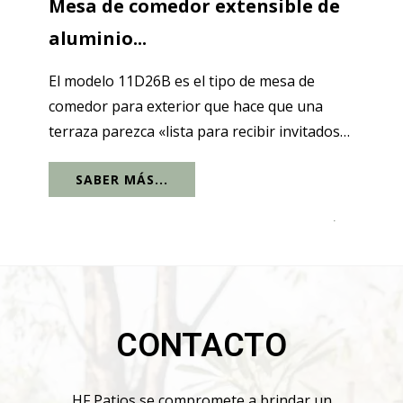
Mesa de comedor extensible de
aluminio...
El modelo 11D26B es el tipo de mesa de
comedor para exterior que hace que una
terraza parezca «lista para recibir invitados»
en un solo gesto, ya que está diseñada para
SABER MÁS...
adaptarse a la vida cotidiana. En su
configuración diaria, es una mesa de
.
comedor...
CONTACTO
HF Patios se compromete a brindar un