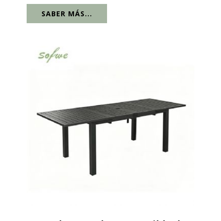
mantener. La longitud de esta mesa de
SABER MÁS...
comedor es de 160 cm cuando no está
desplegada, y la longitud después de...